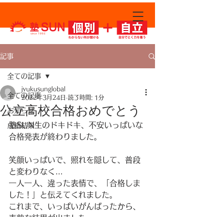
since 1994
記事
全ての記事
jyukusunglobal
全ての記事
2022年3月24日
読了時間: 1分
公立高校合格おめでとう
お知らせ
塾SUN生のドキドキ、不安いっぱいな
成績結果
合格発表が終わりました。
笑顔いっぱいで、照れを隠して、普段
と変わりなく…
一人一人、違った表情で、「合格しま
した！」と伝えてくれました。
これまで、いっぱいがんばったから、