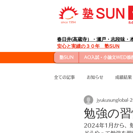
since 1994
春日井(高蔵寺）・瀬戸・志段味・
安心と実績の３０年 塾SUN
塾SUN
AO入試・小論文WED添
全ての記事
お知らせ
成績結果
jyukusunglobal
勉強の習
2024年1月から