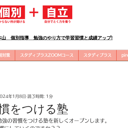
本山 個別指導 勉強のやり方で学習習慣と成績アップ!
削対策
スタディプラスZOOMコース
スタディプラス
pi
2024年1月8日
読了時間: 1分
慣をつける塾
、勉強の習慣をつける塾を新しくオープンします。