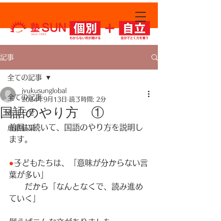
since 1994
記事
全ての記事
jyukusunglobal
全ての記事
2024年9月13日
読了時間: 2分
国語のやり方 ①
お知らせ
前回に続いて、国語のやり方を説明し
成績結果
ます。
●
子どもたちは、「意味が分からない言
葉が多い」
　　だから「なんとなくで、読み進め
ていく」