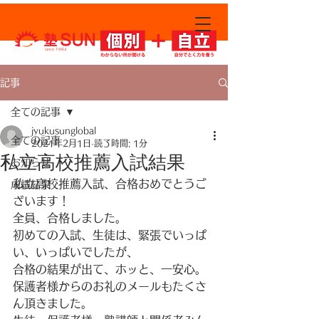
since 1994
記事
全ての記事
jyukusunglobal
全ての記事
2021年2月1日
読了時間: 1分
私立高校推薦入試結果
お知らせ
私立高校推薦入試、合格おめでとうご
成績結果
ざいます！
全員、合格しました。
初めての入試、生徒は、緊張でいっぱ
い、いっぱいでしたが、
合格の結果が出て、ホッと、一安心。
保護者様からのお礼のメールもたくさ
ん頂きました。