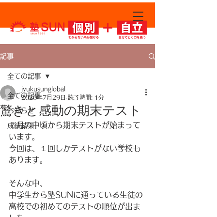
since 1994
記事
全ての記事
jyukusunglobal
全ての記事
2020年7月29日
読了時間: 1分
驚きと感動の期末テスト
お知らせ
７月の中頃から期末テストが始まって
成績結果
います。
今回は、１回しかテストがない学校も
あります。
そんな中、
中学生から塾SUNに通っている生徒の
高校での初めてのテストの順位が出ま