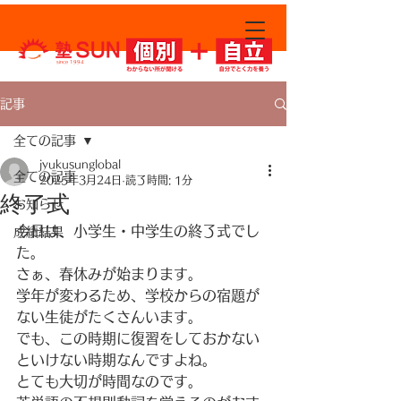
since 1994
記事
全ての記事
jyukusunglobal
全ての記事
2025年3月24日
読了時間: 1分
終了式
お知らせ
今日は、小学生・中学生の終了式でし
成績結果
た。
さぁ、春休みが始まります。
学年が変わるため、学校からの宿題が
ない生徒がたくさんいます。
でも、この時期に復習をしておかない
といけない時期なんですよね。
とても大切が時間なのです。